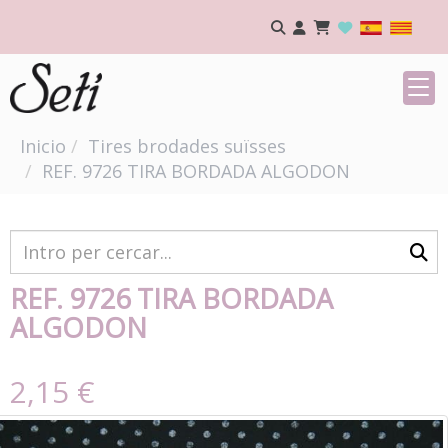
Inicio
Tires brodades suïsses
REF. 9726 TIRA BORDADA ALGODON
REF. 9726 TIRA BORDADA
ALGODON
2,15 €