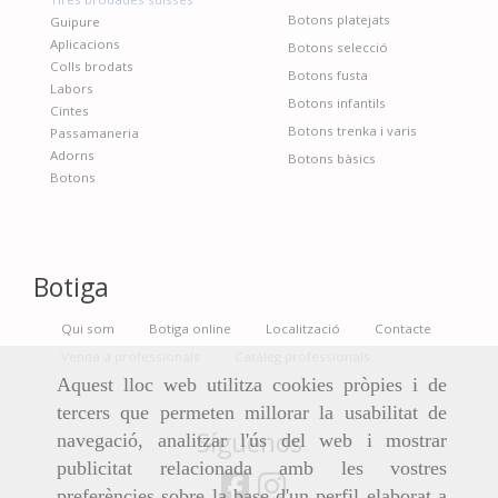
Botons platejats
Guipure
Aplicacions
Botons selecció
Colls brodats
Botons fusta
Labors
Botons infantils
Cintes
Botons trenka i varis
Passamaneria
Adorns
Botons bàsics
Botons
Botiga
Qui som
Botiga online
Localització
Contacte
Venda a professionals
Catàleg professionals
Aquest lloc web utilitza cookies pròpies i de
tercers que permeten millorar la usabilitat de
Síguenos
navegació, analitzar l'ús del web i mostrar
publicitat relacionada amb les vostres
preferències sobre la base d'un perfil elaborat a