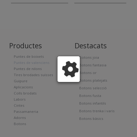
Productes
Destacats
Puntes de boixets
Botons joia
Puntes de valenciens
Botons fantasia
Puntes de nilons
Botons or
Tires brodades suïsses
Botons platejats
Guipure
Aplicacions
Botons selecció
Colls brodats
Botons fusta
Labors
Botons infantils
Cintes
Botons trenka i varis
Passamaneria
Adorns
Botons bàsics
Botons