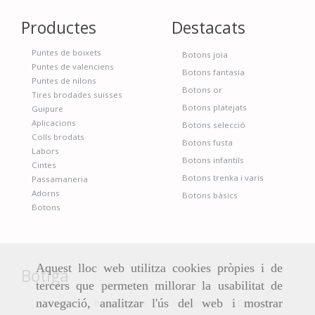
Productes
Destacats
Puntes de boixets
Botons joia
Puntes de valenciens
Botons fantasia
Puntes de nilons
Botons or
Tires brodades suïsses
Botons platejats
Guipure
Aplicacions
Botons selecció
Colls brodats
Botons fusta
Labors
Botons infantils
Cintes
Botons trenka i varis
Passamaneria
Adorns
Botons bàsics
Botons
Aquest lloc web utilitza cookies pròpies i de
Botiga
tercers que permeten millorar la usabilitat de
navegació, analitzar l'ús del web i mostrar
Qui som
Botiga online
Localització
Contacte