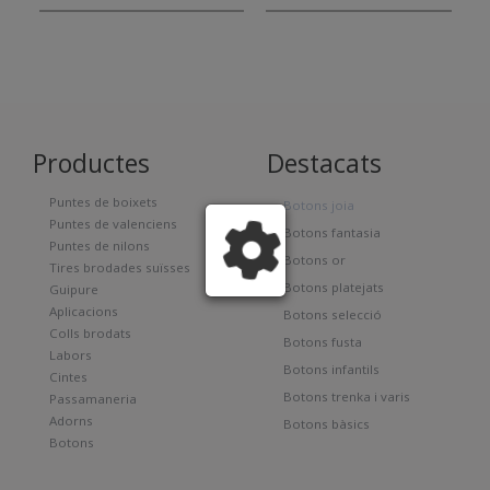
Productes
Destacats
Puntes de boixets
Botons joia
Puntes de valenciens
Botons fantasia
Puntes de nilons
Botons or
Tires brodades suïsses
Botons platejats
Guipure
Aplicacions
Botons selecció
Colls brodats
Botons fusta
Labors
Botons infantils
Cintes
Botons trenka i varis
Passamaneria
Adorns
Botons bàsics
Botons