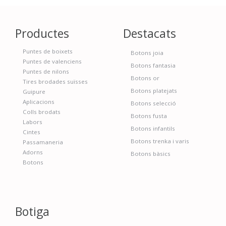
Productes
Destacats
Puntes de boixets
Botons joia
Puntes de valenciens
Botons fantasia
Puntes de nilons
Botons or
Tires brodades suïsses
Botons platejats
Guipure
Aplicacions
Botons selecció
Colls brodats
Botons fusta
Labors
Botons infantils
Cintes
Botons trenka i varis
Passamaneria
Adorns
Botons bàsics
Botons
Botiga