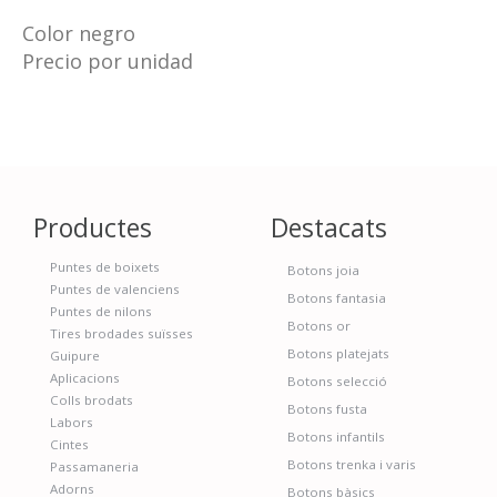
Color negro
Precio por unidad
Productes
Destacats
Puntes de boixets
Botons joia
Puntes de valenciens
Botons fantasia
Puntes de nilons
Botons or
Tires brodades suïsses
Botons platejats
Guipure
Aplicacions
Botons selecció
Colls brodats
Botons fusta
Labors
Botons infantils
Cintes
Botons trenka i varis
Passamaneria
Adorns
Botons bàsics