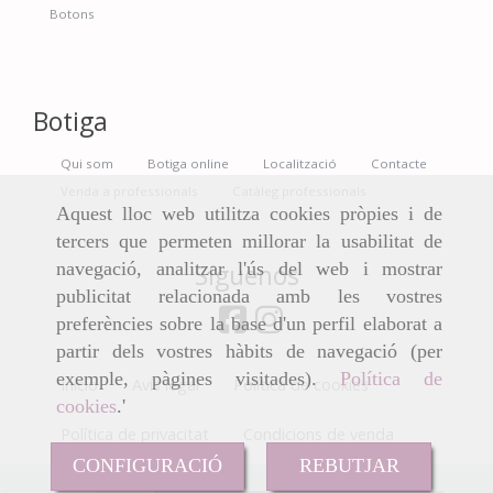
Botons
Botiga
Qui som
Botiga online
Localització
Contacte
Venda a professionals
Catàleg professionals
Aquest lloc web utilitza cookies pròpies i de
tercers que permeten millorar la usabilitat de
navegació, analitzar l'ús del web i mostrar
Síguenos
publicitat relacionada amb les vostres
preferències sobre la base d'un perfil elaborat a
partir dels vostres hàbits de navegació (per
exemple, pàgines visitades).
Política de
Inicio
Avís legal
Política de cookies
cookies
.'
Política de privacitat
Condicions de venda
CONFIGURACIÓ
REBUTJAR