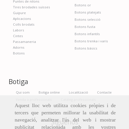
Puntes de nilons
Botons or
Tires brodades suïsses
Botons platejats
Guipure
Aplicacions
Botons selecció
Colls brodats
Botons fusta
Labors
Botons infantils
Cintes
Botons trenka i varis
Passamaneria
Adorns
Botons bàsics
Botons
Botiga
Qui som
Botiga online
Localització
Contacte
Venda a professionals
Catàleg professionals
Aquest lloc web utilitza cookies pròpies i de
tercers que permeten millorar la usabilitat de
navegació, analitzar l'ús del web i mostrar
Síguenos
publicitat relacionada amb les vostres