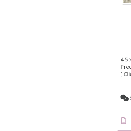
4,5 
Pre
[ Cl