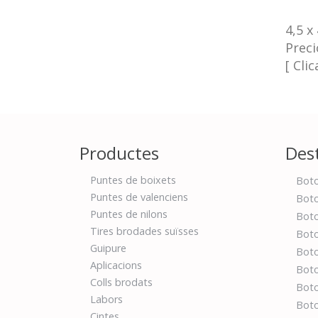
4,5 x
Preci
[ Cli
Productes
Des
Puntes de boixets
Boto
Puntes de valenciens
Boto
Puntes de nilons
Boto
Tires brodades suïsses
Boto
Guipure
Boto
Aplicacions
Boto
Colls brodats
Boto
Labors
Boto
Cintes