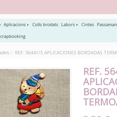
e
Aplicacions
Colls brodats
Labors
Cintes
Passaman
 scrapbooking
ades
REF. 56441/5 APLICACIONES BORDADAS TER
REF. 56
APLICA
BORDA
TERMO