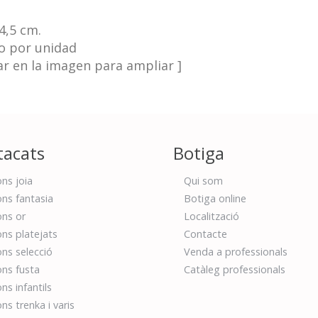
 4,5 cm.
o por unidad
car en la imagen para ampliar ]
tacats
Botiga
ns joia
Qui som
ns fantasia
Botiga online
ns or
Localització
ns platejats
Contacte
ns selecció
Venda a professionals
ns fusta
Catàleg professionals
ns infantils
ns trenka i varis