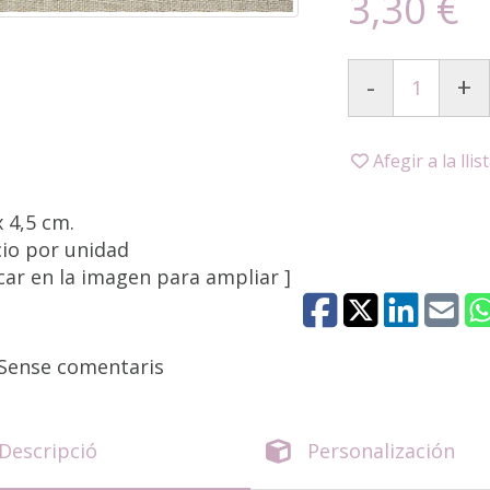
3,30 €
-
+
Afegir a la llis
x 4,5 cm.
cio por unidad
icar en la imagen para ampliar ]
Sense comentaris
Descripció
Personalización