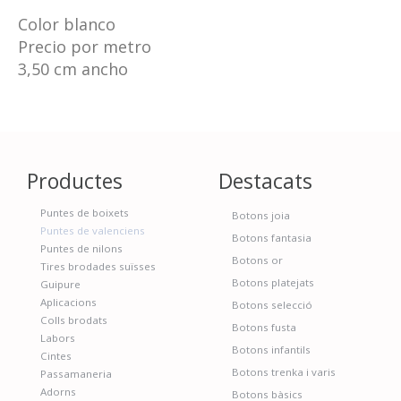
Color blanco
Precio por metro
3,50 cm ancho
Productes
Destacats
Puntes de boixets
Botons joia
Puntes de valenciens
Botons fantasia
Puntes de nilons
Botons or
Tires brodades suïsses
Botons platejats
Guipure
Aplicacions
Botons selecció
Colls brodats
Botons fusta
Labors
Botons infantils
Cintes
Botons trenka i varis
Passamaneria
Adorns
Botons bàsics