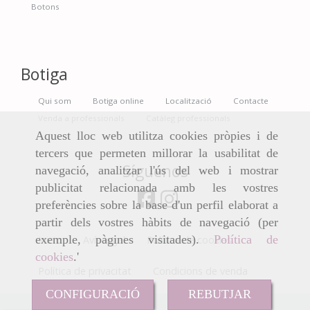
Botons
Botiga
Qui som
Botiga online
Localització
Contacte
Venda a professionals
Catàleg professionals
Aquest lloc web utilitza cookies pròpies i de
tercers que permeten millorar la usabilitat de
Síguenos
navegació, analitzar l'ús del web i mostrar
publicitat relacionada amb les vostres
preferències sobre la base d'un perfil elaborat a
partir dels vostres hàbits de navegació (per
exemple, pàgines visitades).
Política de
Inicio
Avís legal
Política de cookies
cookies
.'
Política de privacitat
Condicions de venda
CONFIGURACIÓ
REBUTJAR