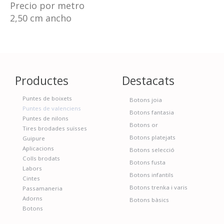
Precio por metro
2,50 cm ancho
Productes
Destacats
Puntes de boixets
Botons joia
Puntes de valenciens
Botons fantasia
Puntes de nilons
Botons or
Tires brodades suïsses
Botons platejats
Guipure
Aplicacions
Botons selecció
Colls brodats
Botons fusta
Labors
Botons infantils
Cintes
Botons trenka i varis
Passamaneria
Adorns
Botons bàsics
Botons