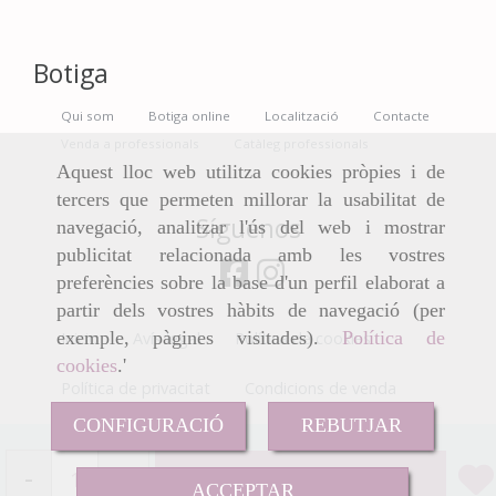
Botiga
Qui som
Botiga online
Localització
Contacte
Venda a professionals
Catàleg professionals
Aquest lloc web utilitza cookies pròpies i de
tercers que permeten millorar la usabilitat de
Síguenos
navegació, analitzar l'ús del web i mostrar
publicitat relacionada amb les vostres
preferències sobre la base d'un perfil elaborat a
partir dels vostres hàbits de navegació (per
exemple, pàgines visitades).
Política de
Inicio
Avís legal
Política de cookies
cookies
.'
Política de privacitat
Condicions de venda
CONFIGURACIÓ
REBUTJAR
-
+
Añadir
ACCEPTAR