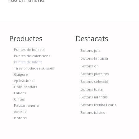
Productes
Destacats
Puntes de boixets
Botons joia
Puntes de valenciens
Botons fantasia
Puntes de nilons
Botons or
Tires brodades suïsses
Botons platejats
Guipure
Aplicacions
Botons selecció
Colls brodats
Botons fusta
Labors
Botons infantils
Cintes
Botons trenka i varis
Passamaneria
Adorns
Botons bàsics
Botons