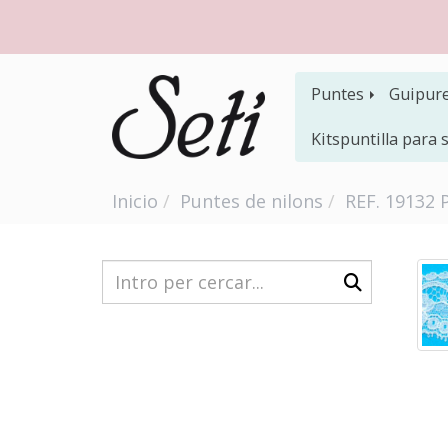
Puntes
Guipur
Kitspuntilla para
Inicio
Puntes de nilons
REF. 19132