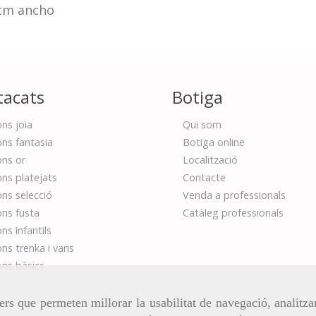
 cm ancho
tacats
Botiga
ns joia
Qui som
ns fantasia
Botiga online
ns or
Localització
ns platejats
Contacte
ns selecció
Venda a professionals
ns fusta
Catàleg professionals
ns infantils
ns trenka i varis
ns bàsics
ers que permeten millorar la usabilitat de navegació, analitza