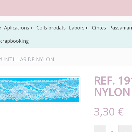
e
Aplicacions
Colls brodats
Labors
Cintes
Passaman
 scrapbooking
 PUNTILLAS DE NYLON
REF. 1
NYLON
3,30 €