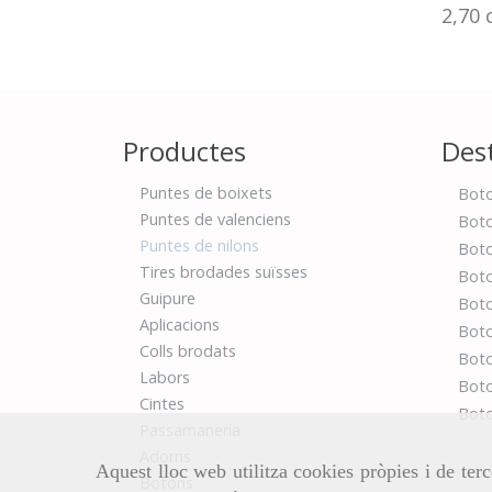
2,70
Productes
Des
Puntes de boixets
Boto
Puntes de valenciens
Boto
Puntes de nilons
Boto
Tires brodades suïsses
Boto
Guipure
Boto
Aplicacions
Boto
Colls brodats
Boto
Labors
Boto
Cintes
Boto
Passamaneria
Adorns
Aquest lloc web utilitza cookies pròpies i de terc
Botons