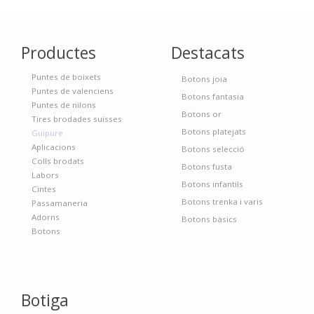
Productes
Destacats
Puntes de boixets
Botons joia
Puntes de valenciens
Botons fantasia
Puntes de nilons
Botons or
Tires brodades suïsses
Botons platejats
Guipure
Aplicacions
Botons selecció
Colls brodats
Botons fusta
Labors
Botons infantils
Cintes
Botons trenka i varis
Passamaneria
Adorns
Botons bàsics
Botons
Botiga