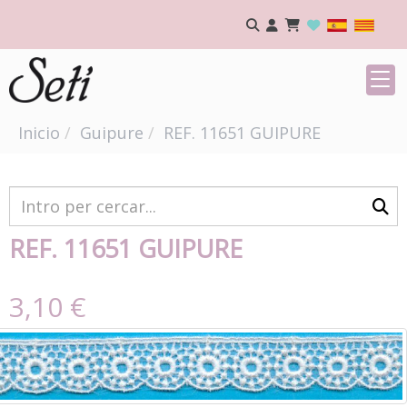
Inicio
Guipure
REF. 11651 GUIPURE
REF. 11651 GUIPURE
3,10 €