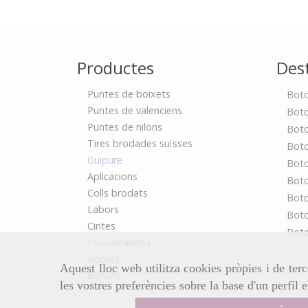
Productes
Des
Puntes de boixets
Boto
Puntes de valenciens
Boto
Puntes de nilons
Boto
Tires brodades suïsses
Boto
Guipure
Boto
Aplicacions
Boto
Colls brodats
Boto
Labors
Boto
Cintes
Boto
Passamaneria
Adorns
Aquest lloc web utilitza cookies pròpies i de terc
Botons
les vostres preferències sobre la base d'un perfil 