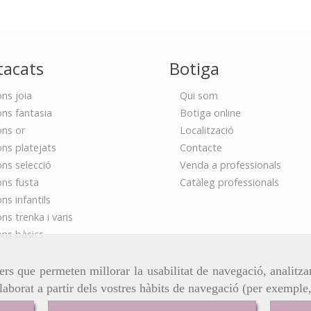
tacats
Botiga
ns joia
Qui som
ns fantasia
Botiga online
ns or
Localització
ns platejats
Contacte
ns selecció
Venda a professionals
ns fusta
Catàleg professionals
ns infantils
ns trenka i varis
ns bàsics
ers que permeten millorar la usabilitat de navegació, analitza
elaborat a partir dels vostres hàbits de navegació (per exemple