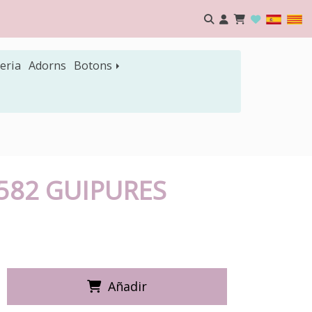
eria
Adorns
Botons
1582 GUIPURES
Añadir