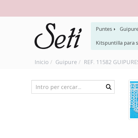
Puntes
Guipur
Kitspuntilla para
Inicio
Guipure
REF. 11582 GUIPURE