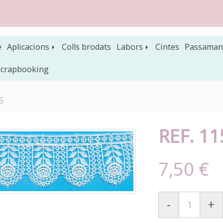
e
Aplicacions
Colls brodats
Labors
Cintes
Passaman
 scrapbooking
S
REF. 1
7,50 €
-
+