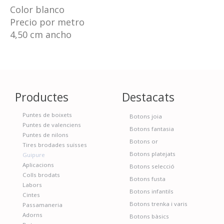
Color blanco
Precio por metro
4,50 cm ancho
Productes
Destacats
Puntes de boixets
Botons joia
Puntes de valenciens
Botons fantasia
Puntes de nilons
Botons or
Tires brodades suïsses
Botons platejats
Guipure
Aplicacions
Botons selecció
Colls brodats
Botons fusta
Labors
Botons infantils
Cintes
Botons trenka i varis
Passamaneria
Adorns
Botons bàsics