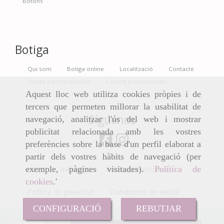
Botons
Botiga
Qui som
Botiga online
Localització
Contacte
Venda a professionals
Catàleg professionals
Aquest lloc web utilitza cookies pròpies i de
tercers que permeten millorar la usabilitat de
Síguenos
navegació, analitzar l'ús del web i mostrar
publicitat relacionada amb les vostres
preferències sobre la base d'un perfil elaborat a
partir dels vostres hàbits de navegació (per
exemple, pàgines visitades).
Política de
Inicio
Avís legal
Política de cookies
cookies
.'
Política de privacitat
Condicions de venda
CONFIGURACIÓ
REBUTJAR