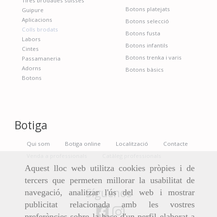
Tires brodades suïsses
Botons platejats
Guipure
Aplicacions
Botons selecció
Colls brodats
Botons fusta
Labors
Botons infantils
Cintes
Botons trenka i varis
Passamaneria
Adorns
Botons bàsics
Botons
Botiga
Qui som
Botiga online
Localització
Contacte
Venda a professionals
Catàleg professionals
Aquest lloc web utilitza cookies pròpies i de
tercers que permeten millorar la usabilitat de
Síguenos
navegació, analitzar l'ús del web i mostrar
publicitat relacionada amb les vostres
preferències sobre la base d'un perfil elaborat a