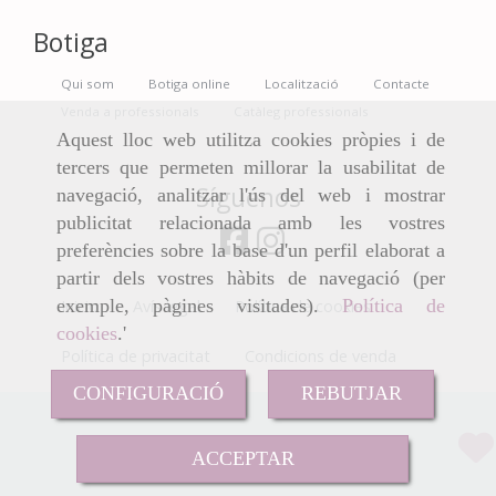
Botiga
Qui som
Botiga online
Localització
Contacte
Venda a professionals
Catàleg professionals
Aquest lloc web utilitza cookies pròpies i de
tercers que permeten millorar la usabilitat de
Síguenos
navegació, analitzar l'ús del web i mostrar
publicitat relacionada amb les vostres
preferències sobre la base d'un perfil elaborat a
partir dels vostres hàbits de navegació (per
exemple, pàgines visitades).
Política de
Inicio
Avís legal
Política de cookies
cookies
.'
Política de privacitat
Condicions de venda
CONFIGURACIÓ
REBUTJAR
Sense Preu
ACCEPTAR