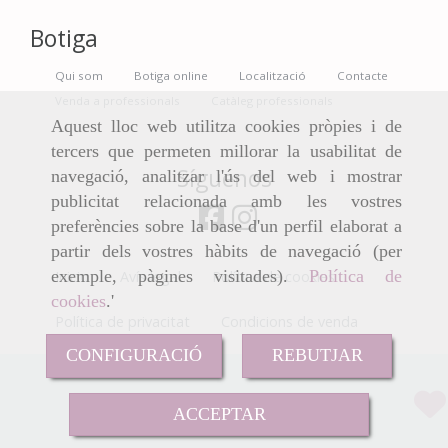
Botiga
Qui som
Botiga online
Localització
Contacte
Venda a professionals
Catàleg professionals
Aquest lloc web utilitza cookies pròpies i de
tercers que permeten millorar la usabilitat de
Síguenos
navegació, analitzar l'ús del web i mostrar
publicitat relacionada amb les vostres
preferències sobre la base d'un perfil elaborat a
partir dels vostres hàbits de navegació (per
exemple, pàgines visitades).
Política de
Inicio
Avís legal
Política de cookies
cookies
.'
Política de privacitat
Condicions de venda
CONFIGURACIÓ
REBUTJAR
Sense Preu
ACCEPTAR