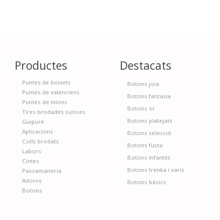
Productes
Destacats
Puntes de boixets
Botons joia
Puntes de valenciens
Botons fantasia
Puntes de nilons
Botons or
Tires brodades suïsses
Botons platejats
Guipure
Aplicacions
Botons selecció
Colls brodats
Botons fusta
Labors
Botons infantils
Cintes
Botons trenka i varis
Passamaneria
Adorns
Botons bàsics
Botons