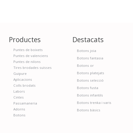
Productes
Destacats
Puntes de boixets
Botons joia
Puntes de valenciens
Botons fantasia
Puntes de nilons
Botons or
Tires brodades suïsses
Botons platejats
Guipure
Aplicacions
Botons selecció
Colls brodats
Botons fusta
Labors
Botons infantils
Cintes
Botons trenka i varis
Passamaneria
Adorns
Botons bàsics
Botons