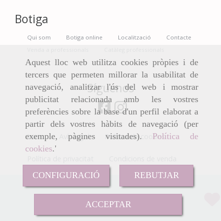
Botiga
Qui som
Botiga online
Localització
Contacte
Venda a professionals
Catàleg professionals
Aquest lloc web utilitza cookies pròpies i de
tercers que permeten millorar la usabilitat de
Síguenos
navegació, analitzar l'ús del web i mostrar
publicitat relacionada amb les vostres
preferències sobre la base d'un perfil elaborat a
partir dels vostres hàbits de navegació (per
exemple, pàgines visitades).
Política de
Inicio
Avís legal
Política de cookies
cookies
.'
Política de privacitat
Condicions de venda
CONFIGURACIÓ
REBUTJAR
Sense Preu
ACCEPTAR