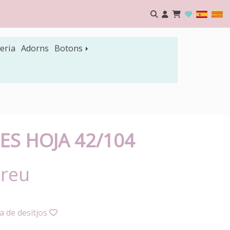
eria
Adorns
Botons
S HOJA 42/104
Preu
ta de desitjos