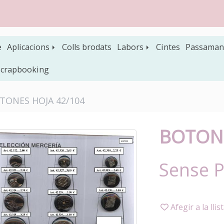
e
Aplicacions
Colls brodats
Labors
Cintes
Passaman
 scrapbooking
TONES HOJA 42/104
BOTONE
Sense 
Afegir a la llis