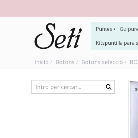
Puntes
Guipur
Kitspuntilla para
Inicio
Botons
Botons selecció
BO