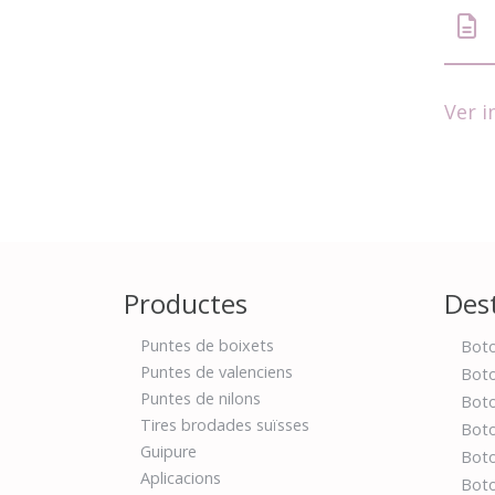
Ver 
Productes
Des
Puntes de boixets
Boto
Puntes de valenciens
Boto
Puntes de nilons
Boto
Tires brodades suïsses
Boto
Guipure
Boto
Aplicacions
Boto