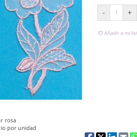
-
+
Añadir a mi li
r rosa
cio por unidad