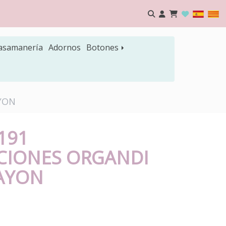
asamanería
Adornos
Botones
AYON
2191
CIONES ORGANDI
AYON