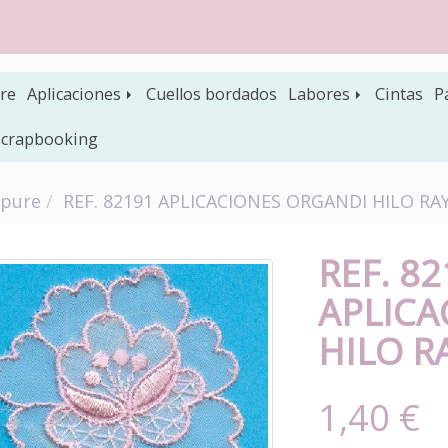
re
Aplicaciones
Cuellos bordados
Labores
Cintas
P
 scrapbooking
ipure
REF. 82191 APLICACIONES ORGANDI HILO R
REF. 8
APLICA
HILO R
1,40 €