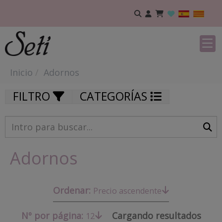
Inicio
Adornos
FILTRO
CATEGORÍAS
Adornos
Ordenar:
Precio ascendente
Nº por página:
Cargando resultados
12