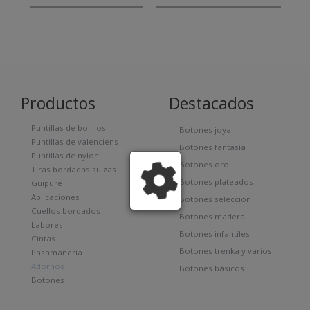
Productos
Destacados
Puntillas de bolillos
Botones joya
Puntillas de valenciens
Botones fantasía
Puntillas de nylon
Botones oro
Tiras bordadas suizas
Botones plateados
Guipure
Aplicaciones
Botones selección
Cuellos bordados
Botones madera
Labores
Botones infantiles
Cintas
Botones trenka y varios
Pasamanería
Adornos
Botones básicos
Botones