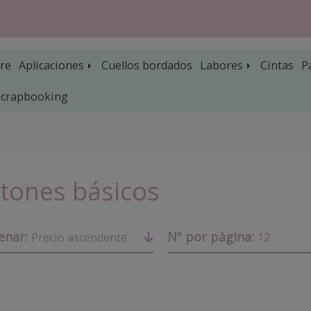
re
Aplicaciones
Cuellos bordados
Labores
Cintas
P
 scrapbooking
tones básicos
enar:
Nº por página:
Precio ascendente
12