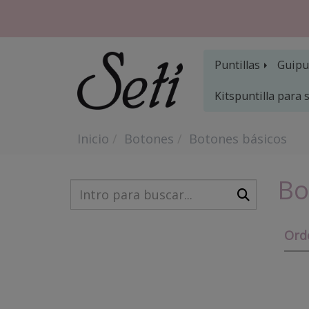
Puntillas
Guipu
Kitspuntilla para
Inicio
Botones
Botones básicos
Bo
Ord