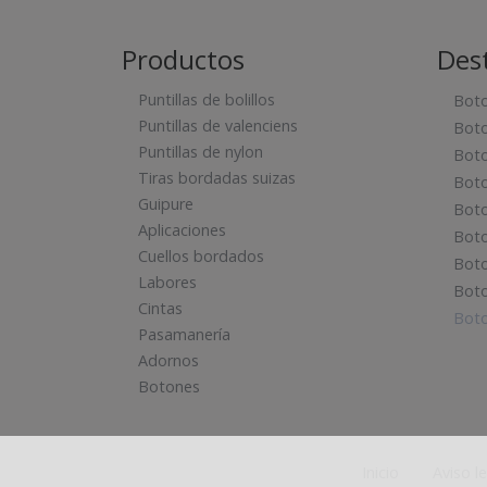
Productos
Des
Puntillas de bolillos
Boto
Puntillas de valenciens
Boto
Puntillas de nylon
Boto
Tiras bordadas suizas
Boto
Guipure
Boto
Aplicaciones
Bot
Cuellos bordados
Boto
Labores
Boto
Cintas
Boto
Pasamanería
Adornos
Botones
Inicio
Aviso l