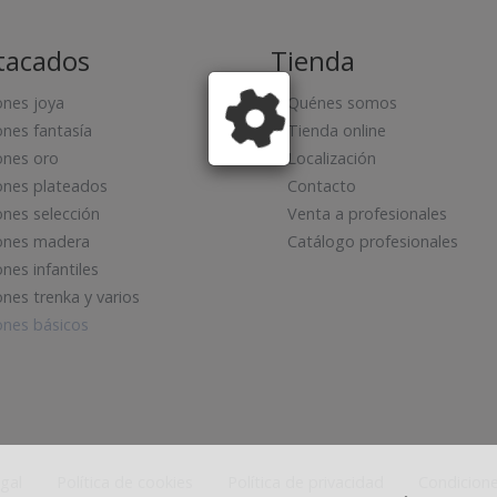
tacados
Tienda
nes joya
Quénes somos
nes fantasía
Tienda online
nes oro
Localización
nes plateados
Contacto
nes selección
Venta a profesionales
ones madera
Catálogo profesionales
nes infantiles
nes trenka y varios
nes básicos
egal
Política de cookies
Política de privacidad
Condicione