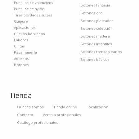
Puntillas de valenciens
Botones fantasía
Puntillas de nylon
Botones oro
Tiras bordadas suizas
Botones plateados
Guipure
Aplicaciones
Botones selección
Cuellos bordados
Botones madera
Labores
Botones infantiles
Cintas
Botones trenka y varios
Pasamanería
Adornos
Botones básicos
Botones
Tienda
Quénes somos
Tienda online
Localización
Contacto
Venta a profesionales
Catálogo profesionales