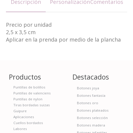
Descripción
Personalización
Comentarios
Precio por unidad
2,5 x 3,5 cm
Aplicar en la prenda por medio de la plancha
Productos
Destacados
Puntillas de bolillos
Botones joya
Puntillas de valenciens
Botones fantasía
Puntillas de nylon
Botones oro
Tiras bordadas suizas
Botones plateados
Guipure
Aplicaciones
Botones selección
Cuellos bordados
Botones madera
Labores
Botones infantiles