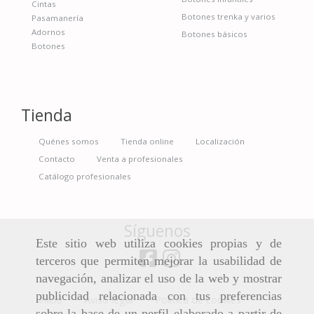
Cintas
Botones trenka y varios
Pasamanería
Adornos
Botones básicos
Botones
Tienda
Quénes somos
Tienda online
Localización
Contacto
Venta a profesionales
Catálogo profesionales
Síguenos
Este sitio web utiliza cookies propias y de
terceros que permiten mejorar la usabilidad de
navegación, analizar el uso de la web y mostrar
publicidad relacionada con tus preferencias
Inicio
Aviso legal
Política de cookies
sobre la base de un perfil elaborado a partir de