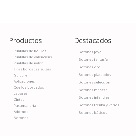
Productos
Destacados
Puntillas de bolillos
Botones joya
Puntillas de valenciens
Botones fantasía
Puntillas de nylon
Botones oro
Tiras bordadas suizas
Botones plateados
Guipure
Aplicaciones
Botones selección
Cuellos bordados
Botones madera
Labores
Botones infantiles
Cintas
Botones trenka y varios
Pasamanería
Adornos
Botones básicos
Botones