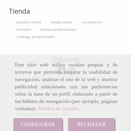
Tienda
Quénes somos
Tienda online
Localización
Contacto
Venta a profesionales
Catálogo profesionales
Síguenos
Este sitio web utiliza cookies propias y de
terceros que permiten mejorar la usabilidad de
navegación, analizar el uso de la web y mostrar
publicidad relacionada con tus preferencias
Inicio
Aviso legal
Política de cookies
sobre la base de un perfil elaborado a partir de
tus hábitos de navegación (por ejemplo, páginas
Política de privacidad
visitadas).
Política de cookies
.
Condiciones de venta online
CONFIGURAR
RECHAZAR