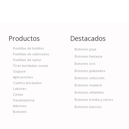
Productos
Destacados
Puntillas de bolillos
Botones joya
Puntillas de valenciens
Botones fantasía
Puntillas de nylon
Botones oro
Tiras bordadas suizas
Botones plateados
Guipure
Aplicaciones
Botones selección
Cuellos bordados
Botones madera
Labores
Botones infantiles
Cintas
Botones trenka y varios
Pasamanería
Adornos
Botones básicos
Botones