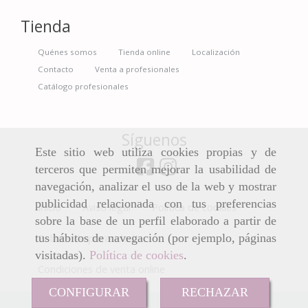
Tienda
Quénes somos
Tienda online
Localización
Contacto
Venta a profesionales
Catálogo profesionales
Síguenos
Este sitio web utiliza cookies propias y de
terceros que permiten mejorar la usabilidad de
navegación, analizar el uso de la web y mostrar
publicidad relacionada con tus preferencias
Inicio
Aviso legal
Política de cookies
sobre la base de un perfil elaborado a partir de
tus hábitos de navegación (por ejemplo, páginas
Política de privacidad
visitadas).
Política de cookies
.
Condiciones de venta online
CONFIGURAR
RECHAZAR