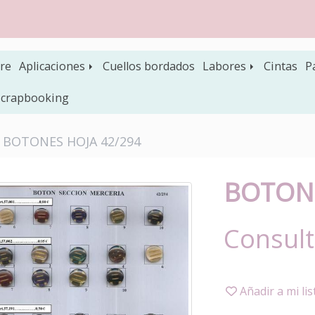
re
Aplicaciones
Cuellos bordados
Labores
Cintas
P
 scrapbooking
BOTONES HOJA 42/294
BOTONE
Consult
Añadir a mi li