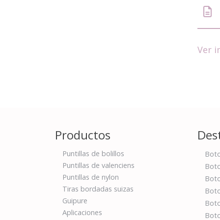
Ver 
Productos
Des
Puntillas de bolillos
Boto
Puntillas de valenciens
Boto
Puntillas de nylon
Boto
Tiras bordadas suizas
Boto
Guipure
Boto
Aplicaciones
Bot