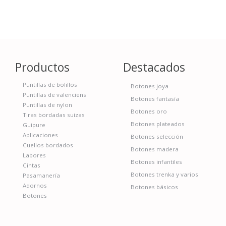
Productos
Destacados
Puntillas de bolillos
Botones joya
Puntillas de valenciens
Botones fantasía
Puntillas de nylon
Botones oro
Tiras bordadas suizas
Botones plateados
Guipure
Aplicaciones
Botones selección
Cuellos bordados
Botones madera
Labores
Botones infantiles
Cintas
Botones trenka y varios
Pasamanería
Adornos
Botones básicos
Botones