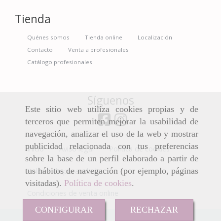
Tienda
Quénes somos
Tienda online
Localización
Contacto
Venta a profesionales
Catálogo profesionales
Síguenos
Este sitio web utiliza cookies propias y de
terceros que permiten mejorar la usabilidad de
navegación, analizar el uso de la web y mostrar
publicidad relacionada con tus preferencias
Inicio
Aviso legal
Política de cookies
sobre la base de un perfil elaborado a partir de
tus hábitos de navegación (por ejemplo, páginas
Política de privacidad
visitadas).
Política de cookies
.
Condiciones de venta online
CONFIGURAR
RECHAZAR